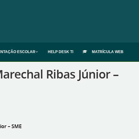
ENTAÇÃO ESCOLAR
HELP DESK TI
MATRÍCULA WEB
echal Ribas Júnior –
ior – SME