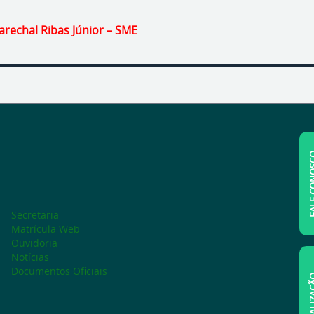
echal Ribas Júnior – SME
FALE C
Secretaria
Matrícula Web
Ouvidoria
Notícias
Documentos Oficiais
LOCAL