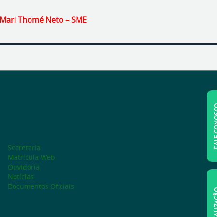
 Mari Thomé Neto – SME
FALE C
Secretaria
Matrícula Web
Ouvidoria
Notícias
Documentos Oficiais
LOCAL