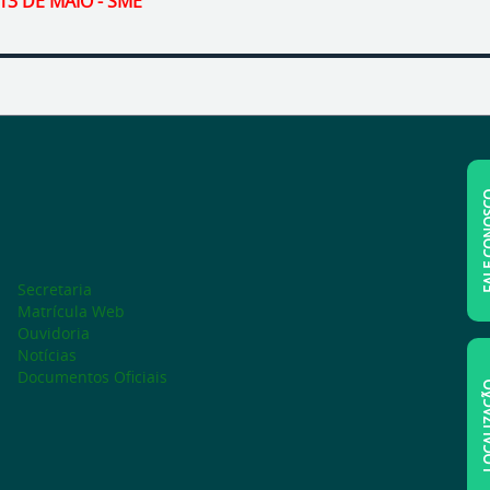
13 DE MAIO - SME
FALE C
Secretaria
Matrícula Web
Ouvidoria
Notícias
Documentos Oficiais
LOCAL