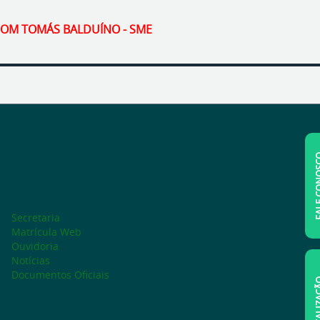
 DOM TOMÁS BALDUÍNO - SME
FALE C
Secretaria
Matrícula Web
Ouvidoria
Notícias
Documentos Oficiais
LOCAL