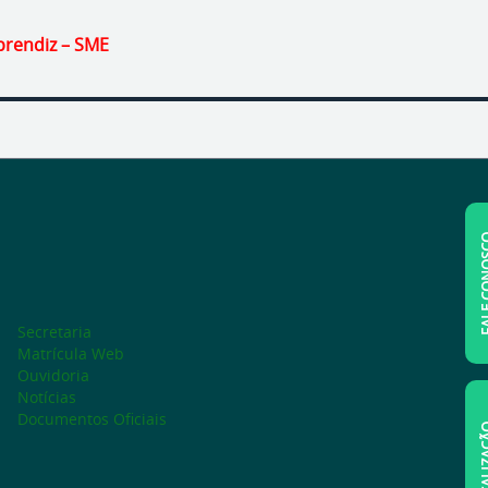
prendiz – SME
FALE C
Secretaria
Matrícula Web
Ouvidoria
Notícias
Documentos Oficiais
LOCAL