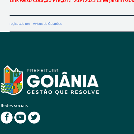
Link Aviso Cotação Preço Nº 209 /2023 Cmei Jardim Goi
registrado em:
Avisos de Cotações
Redes sociais