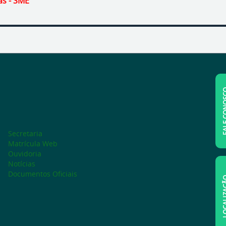
ás - SME
FALE C
Secretaria
Matrícula Web
Ouvidoria
Notícias
Documentos Oficiais
LOCAL