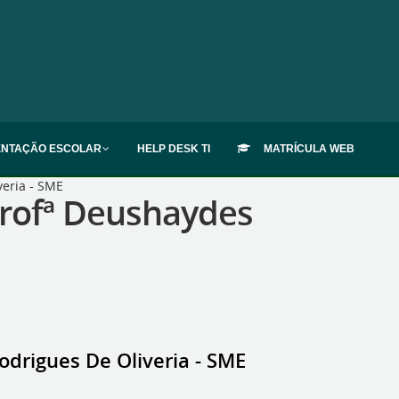
ENTAÇÃO ESCOLAR
HELP DESK TI
MATRÍCULA WEB
eria - SME
rofª Deushaydes
rigues De Oliveria - SME