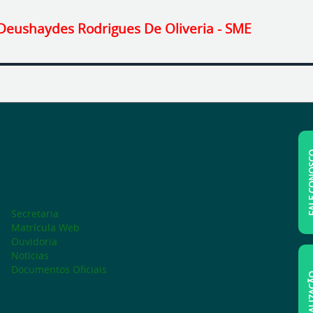
 Deushaydes Rodrigues De Oliveria - SME
FALE C
Secretaria
Matrícula Web
Ouvidoria
Notícias
Documentos Oficiais
LOCAL