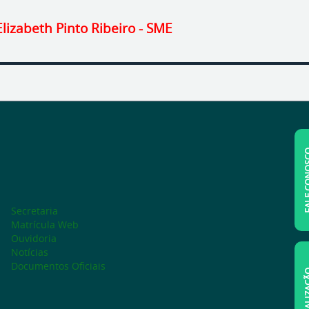
lizabeth Pinto Ribeiro - SME
FALE C
Secretaria
Matrícula Web
Ouvidoria
Notícias
Documentos Oficiais
LOCAL