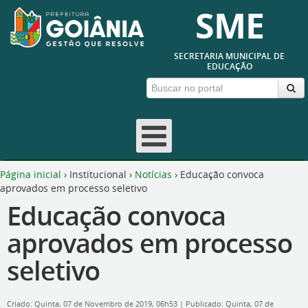
SME
SECRETARIA MUNICIPAL DE
EDUCAÇÃO
Página inicial
›
Institucional
›
Notícias
›
Educação convoca
aprovados em processo seletivo
Educação convoca
aprovados em processo
seletivo
Criado: Quinta, 07 de Novembro de 2019, 06h53
|
Publicado: Quinta, 07 de