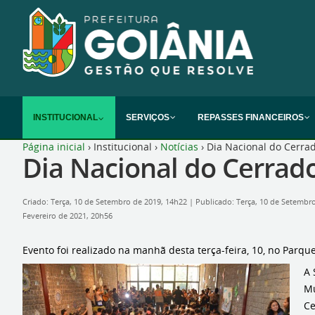
INSTITUCIONAL
SERVIÇOS
REPASSES FINANCEIROS
Página inicial
›
Institucional
›
Notícias
›
Dia Nacional do Cerra
Dia Nacional do Cerra
Criado: Terça, 10 de Setembro de 2019, 14h22
|
Publicado: Terça, 10 de Setembr
Fevereiro de 2021, 20h56
Evento foi realizado na manhã desta terça-feira, 10, no Parq
A 
Mu
Ce