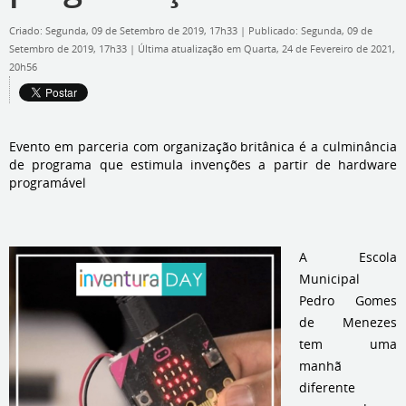
Criado: Segunda, 09 de Setembro de 2019, 17h33
|
Publicado: Segunda, 09 de
Setembro de 2019, 17h33
|
Última atualização em Quarta, 24 de Fevereiro de 2021,
20h56
Evento em parceria com organização britânica é a culminância
de programa que estimula invenções a partir de hardware
programável
A Escola
Municipal
Pedro Gomes
de Menezes
tem uma
manhã
diferente