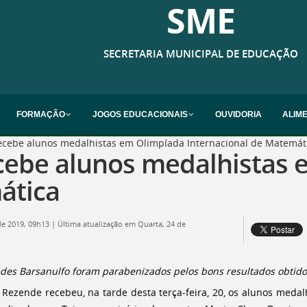
SME
SECRETARIA MUNICIPAL DE EDUCAÇÃO
FORMAÇÃO
JOGOS EDUCACIONAIS
OUVIDORIA
ALIM
 recebe alunos medalhistas em Olimpíada Internacional de Matemát
recebe alunos medalhistas
ática
de 2019, 09h13
|
Última atualização em Quarta, 24 de
ípedes Barsanulfo foram parabenizados pelos bons resultados obti
is Rezende recebeu, na tarde desta terça-feira, 20, os alunos m