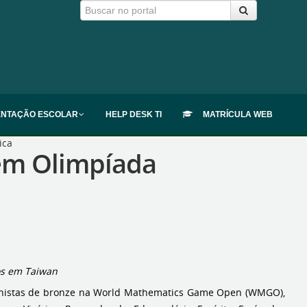
ENTAÇÃO ESCOLAR
HELP DESK TI
MATRÍCULA WEB
ica
 em Olimpíada
dos em Taiwan
edalhistas de bronze na World Mathematics Game Open (WMGO),