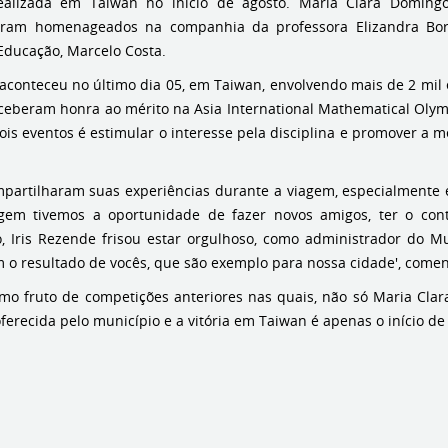
ealizada em Taiwan no início de agosto. Maria Clara Domingo
foram homenageados na companhia da professora Elizandra Bo
Educação, Marcelo Costa.
aconteceu no último dia 05, em Taiwan, envolvendo mais de 2 mil 
ceberam honra ao mérito na Asia International Mathematical Olym
dois eventos é estimular o interesse pela disciplina e promover a
partilharam suas experiências durante a viagem, especialmente e
agem tivemos a oportunidade de fazer novos amigos, ter o cont
o, Iris Rezende frisou estar orgulhoso, como administrador do 
 o resultado de vocês, que são exemplo para nossa cidade', comen
o fruto de competições anteriores nas quais, não só Maria Clar
erecida pelo município e a vitória em Taiwan é apenas o início de