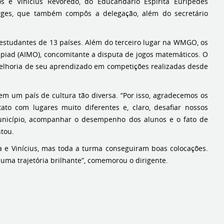
s e Vinícius Revoredo, do Educandário Espírita Eurípedes
rges, que também compôs a delegação, além do secretário
estudantes de 13 países. Além do terceiro lugar na WMGO, os
piad (AIMO), concomitante a disputa de jogos matemáticos. O
 melhoria de seu aprendizado em competições realizadas desde
m um país de cultura tão diversa. “Por isso, agradecemos os
ato com lugares muito diferentes e, claro, desafiar nossos
Município, acompanhar o desempenho dos alunos e o fato de
tou.
a e Vinícius, mas toda a turma conseguiram boas colocações.
 uma trajetória brilhante”, comemorou o dirigente.