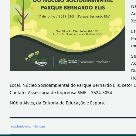
Na
Ad
Xe
Es
Pa
mu
Se
As
Di
Ho
Local: Núcleo Socioambiental do Parque Bernardo Élis, setor C
Contato: Assessoria de Imprensa SME – 3524-5054
Núbia Alves, da Editoria de Educação e Esporte
registrado em:
Notícias