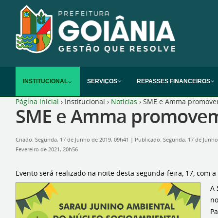
INSTITUCIONAL
SERVIÇOS
REPASSES FINANCEIROS
Página inicial
›
Institucional
›
Notícias
›
SME e Amma promovem
SME e Amma promovem 
Criado: Segunda, 17 de Junho de 2019, 09h41
|
Publicado: Segunda, 17 de Junh
Fevereiro de 2021, 20h56
Evento será realizado na noite desta segunda-feira, 17, com 
A 
no
Pa