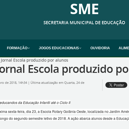
SME
SECRETARIA MUNICIPAL DE EDUCAÇÃO
FORMAÇÃO
JOGOS EDUCACIONAIS
OUVIDORIA
ALIM
 Jornal Escola produzido por alunos
Jornal Escola produzido po
bro de 2018, 14h34
|
Última atualização em Quarta, 24 de
 educandos da Educação Infantil até o Ciclo II
ma sexta-feira, dia 23, a Escola Rotary Goiânia Oeste, localizada no Jardim Améric
ongo do segundo semestre letivo de 2018. A ação abarca alunos desde a Educação I