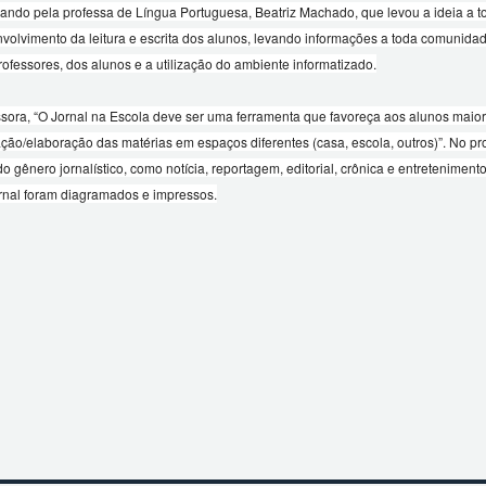
sando pela professa de Língua Portuguesa, Beatriz Machado, que levou a ideia a tod
olvimento da leitura e escrita dos alunos, levando informações a toda comunidade
professores, dos alunos e a utilização do ambiente informatizado.
sora, “O Jornal na Escola deve ser uma ferramenta que favoreça aos alunos maior
ão/elaboração das matérias em espaços diferentes (casa, escola, outros)”. No proce
 do gênero jornalístico, como notícia, reportagem, editorial, crônica e entretenim
rnal foram diagramados e impressos.