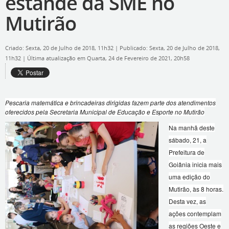
estande da SME no
Mutirão
Criado: Sexta, 20 de Julho de 2018, 11h32
|
Publicado: Sexta, 20 de Julho de 2018,
11h32
|
Última atualização em Quarta, 24 de Fevereiro de 2021, 20h58
Pescaria matemática e brincadeiras dirigidas fazem parte dos atendimentos
oferecidos pela Secretaria Municipal de Educação e Esporte no Mutirão
Na manhã deste
sábado, 21, a
Prefeitura de
Goiânia inicia mais
uma edição do
Mutirão, às 8 horas.
Desta vez, as
ações contemplam
as regiões Oeste e