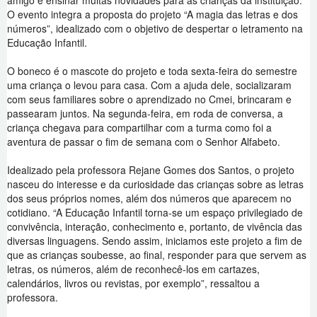
amigo e ensinar muitas novidades para as crianças da instituição.
O evento integra a proposta do projeto “A magia das letras e dos
números”, idealizado com o objetivo de despertar o letramento na
Educação Infantil.
O boneco é o mascote do projeto e toda sexta-feira do semestre
uma criança o levou para casa. Com a ajuda dele, socializaram
com seus familiares sobre o aprendizado no Cmei, brincaram e
passearam juntos. Na segunda-feira, em roda de conversa, a
criança chegava para compartilhar com a turma como foi a
aventura de passar o fim de semana com o Senhor Alfabeto.
Idealizado pela professora Rejane Gomes dos Santos, o projeto
nasceu do interesse e da curiosidade das crianças sobre as letras
dos seus próprios nomes, além dos números que aparecem no
cotidiano. “A Educação Infantil torna-se um espaço privilegiado de
convivência, interação, conhecimento e, portanto, de vivência das
diversas linguagens. Sendo assim, iniciamos este projeto a fim de
que as crianças soubesse, ao final, responder para que servem as
letras, os números, além de reconhecê-los em cartazes,
calendários, livros ou revistas, por exemplo”, ressaltou a
professora.