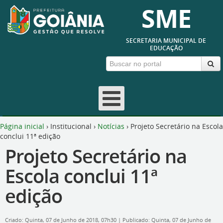
SME
SECRETARIA MUNICIPAL DE
EDUCAÇÃO
Página inicial
›
Institucional
›
Notícias
›
Projeto Secretário na Escola
conclui 11ª edição
Projeto Secretário na
Escola conclui 11ª
edição
Criado: Quinta, 07 de Junho de 2018, 07h30
|
Publicado: Quinta, 07 de Junho de