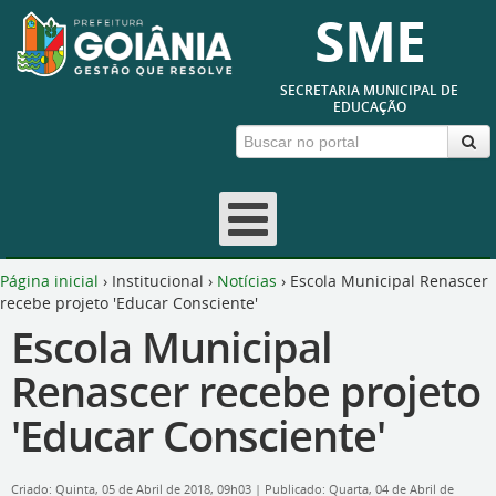
SME
SECRETARIA MUNICIPAL DE
EDUCAÇÃO
Página inicial
›
Institucional
›
Notícias
›
Escola Municipal Renascer
recebe projeto 'Educar Consciente'
Escola Municipal
Renascer recebe projeto
'Educar Consciente'
Criado: Quinta, 05 de Abril de 2018, 09h03
|
Publicado: Quarta, 04 de Abril de