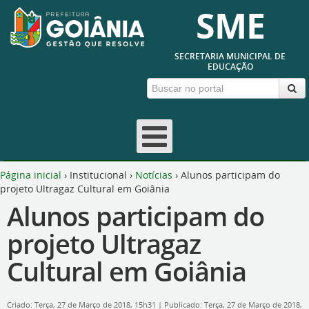
SME
SECRETARIA MUNICIPAL DE
EDUCAÇÃO
Página inicial
›
Institucional
›
Notícias
›
Alunos participam do
projeto Ultragaz Cultural em Goiânia
Alunos participam do
projeto Ultragaz
Cultural em Goiânia
Criado: Terça, 27 de Março de 2018, 15h31
|
Publicado: Terça, 27 de Março de 2018,