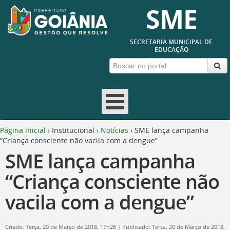
SME
SECRETARIA MUNICIPAL DE
EDUCAÇÃO
Página inicial
›
Institucional
›
Notícias
›
SME lança campanha
“Criança consciente não vacila com a dengue”
SME lança campanha
“Criança consciente não
vacila com a dengue”
Criado: Terça, 20 de Março de 2018, 17h26
|
Publicado: Terça, 20 de Março de 2018,