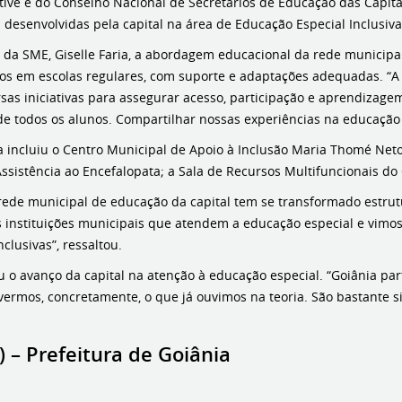
ative e do Conselho Nacional de Secretários de Educação das Capita
s desenvolvidas pela capital na área de Educação Especial Inclusiva
r da SME, Giselle Faria, a abordagem educacional da rede municipal
s em escolas regulares, com suporte e adaptações adequadas. “
rsas iniciativas para assegurar acesso, participação e aprendizag
e todos os alunos. Compartilhar nossas experiências na educação es
ita incluiu o Centro Municipal de Apoio à Inclusão Maria Thomé Ne
Assistência ao Encefalopata; a Sala de Recursos Multifuncionais do
 rede municipal de educação da capital tem se transformado estrut
s instituições municipais que atendem a educação especial e vimos,
lusivas”, ressaltou.
ou o avanço da capital na atenção à educação especial. “Goiânia p
rmos, concretamente, o que já ouvimos na teoria. São bastante si
 – Prefeitura de Goiânia