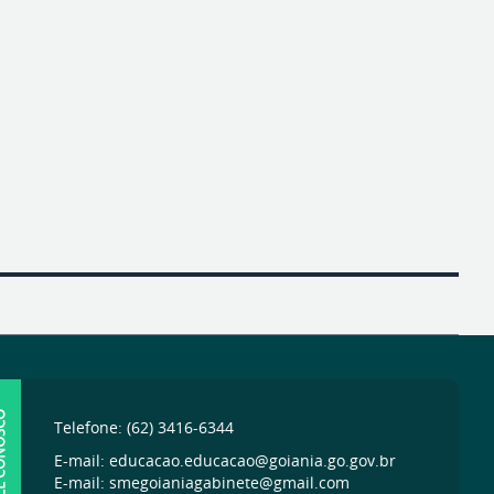
ONOSCO
Telefone: (62) 3416-6344
E-mail: educacao.educacao@goiania.go.gov.br
E-mail: smegoianiagabinete@gmail.com