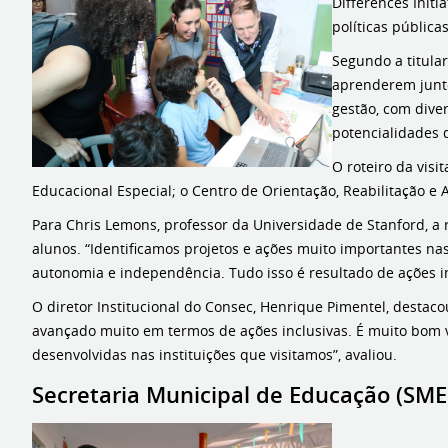
Differences Initi
políticas pública
Segundo a titula
aprenderem junto
gestão, com dive
potencialidades d
O roteiro da vis
Educacional Especial; o Centro de Orientação, Reabilitação e 
Para Chris Lemons, professor da Universidade de Stanford, a
alunos. “Identificamos projetos e ações muito importantes na
autonomia e independência. Tudo isso é resultado de ações inc
O diretor Institucional do Consec, Henrique Pimentel, destac
avançado muito em termos de ações inclusivas. É muito bom ve
desenvolvidas nas instituições que visitamos”, avaliou.
Secretaria Municipal de Educação (SME)