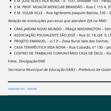
E.M. JOSÉ ALVES VILA NOVA – R. 1031, unidade 103 – Parq
E.M. PROF. MOACIR MONCLAR BRANDÃO – Rua C 115 A, 35 
E.M. SOLAR VILLE – Rua Agrônomo Joaquim Batista, 535 – So
Relação de instituições parceiras que atendem EJA na RME:
CRAS JARDIM NOVO MUNDO – PRAÇA WASHINGTON – Setor
ASSOCIAÇÃO POLIVALENTE SÃO JOSÉ – Rua SC 18, Qd. 9, LT
PROJETO EMANUEL – U.T.P – Zona Rural Vale dos Sonhos;
CASA TERAPÊUTICA VIDA NOVA – Rua Cubatão, n° 130 – Ja
CENTRO DE TRABALHO COMUNITÁRIO CASA DE DEUS – Rua E 
Fotos:
Divulgação/SME
Secretaria Municipal de Educação (SME) – Prefeitura de Goiân
registrado em:
Notícias