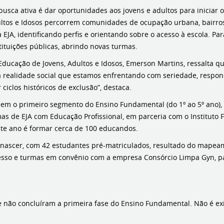
 busca ativa é dar oportunidades aos jovens e adultos para iniciar
ultos e Idosos percorrem comunidades de ocupação urbana, bairros
EJA, identificando perfis e orientando sobre o acesso à escola. P
tituições públicas, abrindo novas turmas.
ducação de Jovens, Adultos e Idosos, Emerson Martins, ressalta qu
 realidade social que estamos enfrentando com seriedade, respons
ciclos históricos de exclusão”, destaca.
em o primeiro segmento do Ensino Fundamental (do 1º ao 5º ano),
de EJA com Educação Profissional, em parceria com o Instituto Fede
ste ano é formar cerca de 100 educandos.
enascer, com 42 estudantes pré-matriculados, resultado do mapea
resso e turmas em convênio com a empresa Consórcio Limpa Gyn, p
ue não concluíram a primeira fase do Ensino Fundamental. Não é e