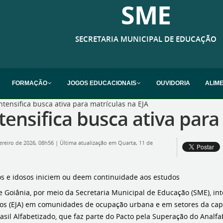
SME
SECRETARIA MUNICIPAL DE EDUCAÇÃO
FORMAÇÃO
JOGOS EDUCACIONAIS
OUVIDORIA
ALIM
ntensifica busca ativa para matrículas na EJA
tensifica busca ativa para
ereiro de 2026, 08h56
|
Última atualização em Quarta, 11 de
tos e idosos iniciem ou deem continuidade aos estudos
e Goiânia, por meio da Secretaria Municipal de Educação (SME), in
tos (EJA) em comunidades de ocupação urbana e em setores da cap
sil Alfabetizado, que faz parte do Pacto pela Superação do Analfa