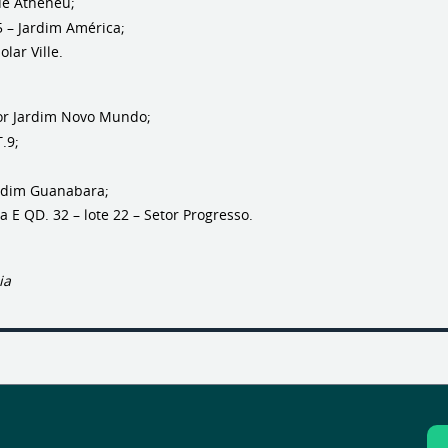
ue Atheneu;
– Jardim América;
lar Ville.
 Jardim Novo Mundo;
.9;
rdim Guanabara;
QD. 32 – lote 22 – Setor Progresso.
ia