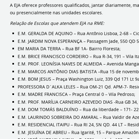
A EJA oferece professores qualificados, jantar diariamente, ma
ou presencialmente nas unidades escolares.
Relação de Escolas que atendem EJA na RME:
E.M. GERALDA DE AQUINO – Rua Antônio Lisboa, 2-68 – Ci
E.M. JARDIM NOVA ESPERANÇA – Passagem Jade, 550 QD 50
EM MARIA DA TERRA – Rua BF 1A- Bairro Floresta;
E.M. BRICE FRANCISCO CORDEIRO – Rua R-34, 191 – Vila Ita
E.M. PROF. LEONÍSIA NAVES DE ALMEIDA – Avenida Mangalo,
E.M. MARCOS ANTÔNIO DIAS BATISTA –Rua 15 de novembro 
E.M. BOM JESUS – Praça Washington Luiz, 339 Qd 171 Lt 
PROFESSORA D´ALKA LELES – Rua OM-21 Qd. APM-7- Resid
E.M. MADRE FRANCISCA – Praça Central 0 – Vila Pedroso;
E.M. PROF. MARÍLIA CARNEIRO AZEVEDO DIAS -Rua GB 34, 
E.M. DOM TOMÁS BALDUÍNO – Rua da liberdade – 171- 229-
E.M. LAURINDO SOBREIRA DO AMARAL – Rua Valdir de Azev
E.M. RESIDENCIAL ITAIPU – Rua RI 24, SN QD. 44 LT – Reside
E.M. JESUÍNA DE ABREU – Rua Igarité, 15 – Parque Amazôn