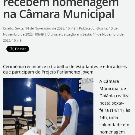
recebem homenagem
na Câmara Municipal
Criado: Sexta, 14 de Novembro de 2025, 10h49
|
Publicado: Quinta, 13 de
Novembro de 2025, 10h49
|
Última atualização em Sexta, 14 de Novembro de
2025, 10h49
Cerimônia reconhece o trabalho de estudantes e educadores
que participam do Projeto Parlamento Jovem
A Câmara
Municipal de
Goiânia realiza,
nesta sexta-
feira (14/11), às
14h, uma
solenidade em
homenagem