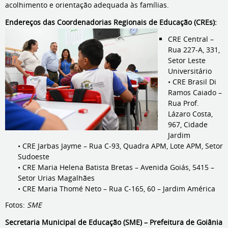
acolhimento e orientação adequada às famílias.
Endereços das Coorde
nadorias Regionais de Educação (CREs):
CRE Central –
Rua 227-A, 331,
Setor Leste
Universitário
• CRE Brasil Di
Ramos Caiado –
Rua Prof.
Lázaro Costa,
967, Cidade
Jardim
• CRE Jarbas Jayme – Rua C-93, Quadra APM, Lote APM, Setor
Sudoeste
• CRE Maria Helena Batista Bretas – Avenida Goiás, 5415 –
Setor Urias Magalhães
• CRE Maria Thomé Neto – Rua C-165, 60 – Jardim América
Fotos:
SME
Secretaria Municipal de Educação (SME) – Prefeitura de Goiânia