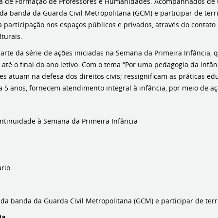
la de Formação de Professores e Humanidades. Acompanhados de u
da banda da Guarda Civil Metropolitana (GCM) e participar de terri
a participação nos espaços públicos e privados, através do contato
lturais.
 parte da série de ações iniciadas na Semana da Primeira Infância,
até o final do ano letivo. Com o tema “Por uma pedagogia da infân
es atuam na defesa dos direitos civis; ressignificam as práticas e
a 5 anos, fornecem atendimento integral à infância, por meio de açõ
tinuidade à Semana da Primeira Infância
ário
a banda da Guarda Civil Metropolitana (GCM) e participar de terri
ia