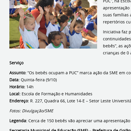
PUC”, na Esco
apresentação 
suas famílias 
repertórios cu
Iniciativa faz
continuidades 
bebês”, as açõ
crianças de 0 
Serviço
Assunto:
“Os bebês ocupam a PUC” marca ação da SME em con
Data:
Quinta-feira (9/10)
Horário:
14h
Local:
Escola de Formação e Humanidades
Endereço:
R. 227, Quadra 66, Lote 14-E – Setor Leste Universit
Fotos: Divulgação/SME
Legenda:
Cerca de 150 bebês vão apreciar uma apresentação d
Secretaria Municipal de Educação (SME) – Prefeitura de Goiân