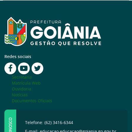
Redes sociais
Secretaria
Matrícula Web
Ouvidoria
Notícias
Documentos Oficiais
FALE CONOSCO
Telefone: (62) 3416-6344
E-mail: educacao.educacao@goiania.go.gov.br