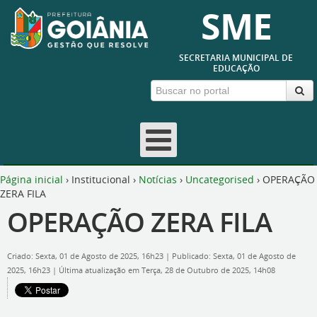
SME
SECRETARIA MUNICIPAL DE
EDUCAÇÃO
Página inicial
›
Institucional
›
Notícias
›
Uncategorised
›
OPERAÇÃO
ZERA FILA
OPERAÇÃO ZERA FILA
Criado: Sexta, 01 de Agosto de 2025, 16h23
|
Publicado: Sexta, 01 de Agosto de
2025, 16h23
|
Última atualização em Terça, 28 de Outubro de 2025, 14h08