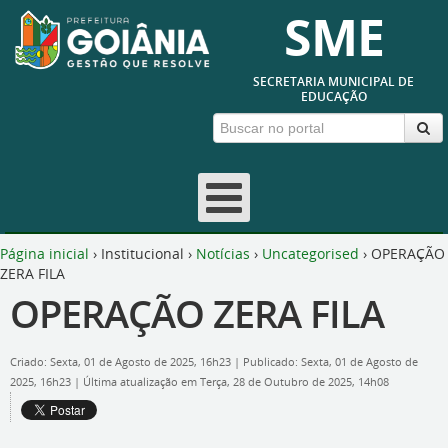
SME
SECRETARIA MUNICIPAL DE
EDUCAÇÃO
Página inicial
›
Institucional
›
Notícias
›
Uncategorised
›
OPERAÇÃO
ZERA FILA
OPERAÇÃO ZERA FILA
Criado: Sexta, 01 de Agosto de 2025, 16h23
|
Publicado: Sexta, 01 de Agosto de
2025, 16h23
|
Última atualização em Terça, 28 de Outubro de 2025, 14h08