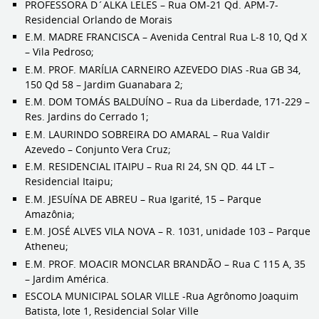
PROFESSORA D´ALKA LELES – Rua OM-21 Qd. APM-7-
Residencial Orlando de Morais
E.M. MADRE FRANCISCA – Avenida Central Rua L-8 10, Qd X
– Vila Pedroso;
E.M. PROF. MARÍLIA CARNEIRO AZEVEDO DIAS -Rua GB 34,
150 Qd 58 – Jardim Guanabara 2;
E.M. DOM TOMÁS BALDUÍNO – Rua da Liberdade, 171-229 –
Res. Jardins do Cerrado 1;
E.M. LAURINDO SOBREIRA DO AMARAL – Rua Valdir
Azevedo – Conjunto Vera Cruz;
E.M. RESIDENCIAL ITAIPU – Rua RI 24, SN QD. 44 LT –
Residencial Itaipu;
E.M. JESUÍNA DE ABREU – Rua Igarité, 15 – Parque
Amazônia;
E.M. JOSÉ ALVES VILA NOVA – R. 1031, unidade 103 – Parque
Atheneu;
E.M. PROF. MOACIR MONCLAR BRANDÃO – Rua C 115 A, 35
– Jardim América.
ESCOLA MUNICIPAL SOLAR VILLE -Rua Agrônomo Joaquim
Batista, lote 1, Residencial Solar Ville