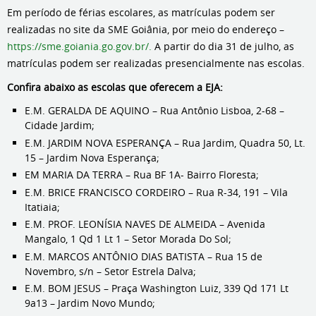
Em período de férias escolares, as matrículas podem ser
realizadas no site da SME Goiânia, por meio do endereço –
https://sme.goiania.go.gov.br/.
A partir do dia 31 de julho, as
matrículas podem ser realizadas presencialmente nas escolas.
Confira abaixo as escolas que oferecem a EJA:
E.M. GERALDA DE AQUINO – Rua Antônio Lisboa, 2-68 –
Cidade Jardim;
E.M. JARDIM NOVA ESPERANÇA – Rua Jardim, Quadra 50, Lt.
15 – Jardim Nova Esperança;
EM MARIA DA TERRA – Rua BF 1A- Bairro Floresta;
E.M. BRICE FRANCISCO CORDEIRO – Rua R-34, 191 – Vila
Itatiaia;
E.M. PROF. LEONÍSIA NAVES DE ALMEIDA – Avenida
Mangalo, 1 Qd 1 Lt 1 – Setor Morada Do Sol;
E.M. MARCOS ANTÔNIO DIAS BATISTA – Rua 15 de
Novembro, s/n – Setor Estrela Dalva;
E.M. BOM JESUS – Praça Washington Luiz, 339 Qd 171 Lt
9a13 – Jardim Novo Mundo;