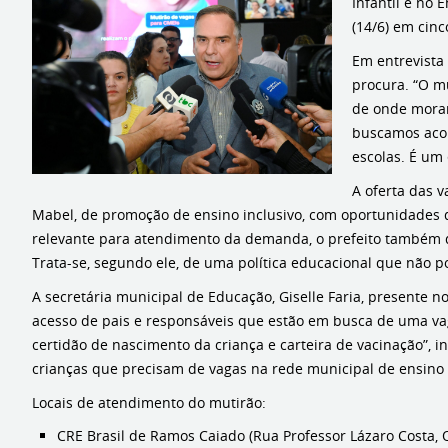
Infantil e no 
(14/6) em cinc
Em entrevista
procura. “O m
de onde moram
buscamos acol
escolas. É um
A oferta das v
Mabel, de promoção de ensino inclusivo, com oportunidades d
relevante para atendimento da demanda, o prefeito também d
Trata-se, segundo ele, de uma política educacional que não po
A secretária municipal de Educação, Giselle Faria, presente n
acesso de pais e responsáveis que estão em busca de uma vag
certidão de nascimento da criança e carteira de vacinação”,
crianças que precisam de vagas na rede municipal de ensino
Locais de atendimento do mutirão:
CRE Brasil de Ramos Caiado (Rua Professor Lázaro Costa, Q