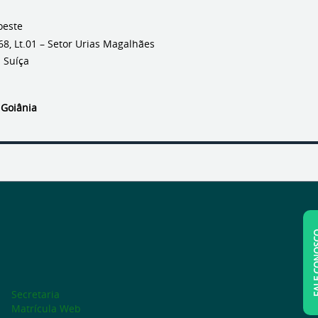
oeste
68, Lt.01 – Setor Urias Magalhães
 Suíça
 Goiânia
FALE C
Secretaria
Matrícula Web