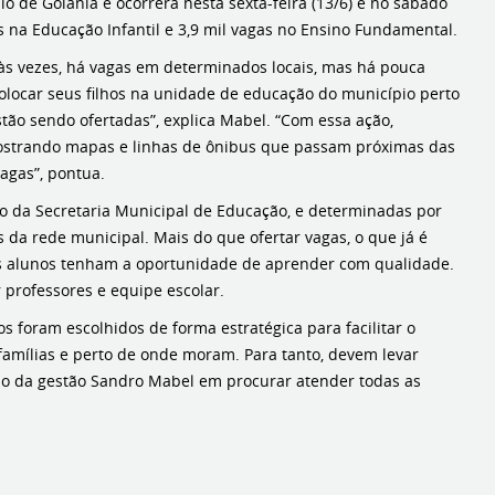
o de Goiânia e ocorrerá nesta sexta-feira (13/6) e no sábado
as na Educação Infantil e 3,9 mil vagas no Ensino Fundamental.
 às vezes, há vagas em determinados locais, mas há pouca
colocar seus filhos na unidade de educação do município perto
tão sendo ofertadas”, explica Mabel. “Com essa ação,
 mostrando mapas e linhas de ônibus que passam próximas das
agas”, pontua.
eio da Secretaria Municipal de Educação, e determinadas por
da rede municipal. Mais do que ofertar vagas, o que já é
os alunos tenham a oportunidade de aprender com qualidade.
 professores e equipe escolar.
s foram escolhidos de forma estratégica para facilitar o
famílias e perto de onde moram. Para tanto, devem levar
ção da gestão Sandro Mabel em procurar atender todas as