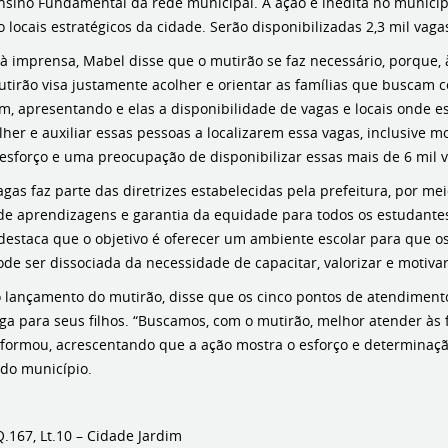
Ensino Fundamental da rede municipal. A ação é inédita no municípi
o locais estratégicos da cidade. Serão disponibilizadas 2,3 mil vag
 à imprensa, Mabel disse que o mutirão se faz necessário, porque,
utirão visa justamente acolher e orientar as famílias que buscam 
, apresentando e elas a disponibilidade de vagas e locais onde es
her e auxiliar essas pessoas a localizarem essa vagas, inclusive
 esforço e uma preocupação de disponibilizar essas mais de 6 mil v
agas faz parte das diretrizes estabelecidas pela prefeitura, por m
e aprendizagens e garantia da equidade para todos os estudantes 
estaca que o objetivo é oferecer um ambiente escolar para que 
de ser dissociada da necessidade de capacitar, valorizar e motivar
o lançamento do mutirão, disse que os cinco pontos de atendimento
a para seus filhos. “Buscamos, com o mutirão, melhor atender às 
 informou, acrescentando que a ação mostra o esforço e determina
 do município.
.167, Lt.10 – Cidade Jardim