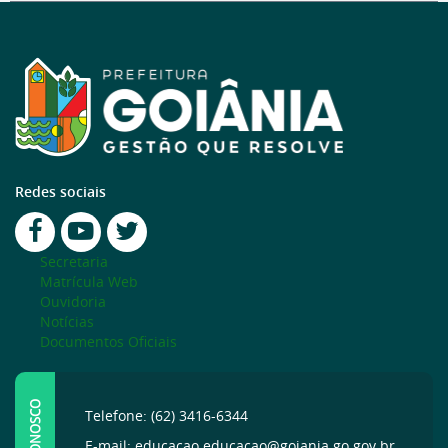
Redes sociais
Secretaria
Matrícula Web
Ouvidoria
Notícias
Documentos Oficiais
FALE CONOSCO
Telefone: (62) 3416-6344
E-mail: educacao.educacao@goiania.go.gov.br