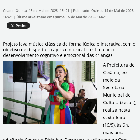
Criado: Quinta, 15 de Mai de 2025, 16h21
|
Publicado: Quinta, 15 de Mai de 2025,
16h21
|
Última atualização em Quinta, 15 de Mai de 2025, 16h21
Projeto leva música clássica de forma lúdica e interativa, com o
objetivo de despertar o apreço musical e estimular o
desenvolvimento cognitivo e emocional das crianças
A Prefeitura de
Goiânia, por
meio da
Secretaria
Municipal de
Cultura (Secult),
realiza nesta
sexta-feira
(16/5), às 9h,
mais uma
edição do Concerto Didático. Desta vez, a ação será no Cmei