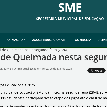
SME
SECRETARIA MUNICIPAL DE EDUCAÇÃO
FORMAÇÃO
JOGOS EDUCACIONAIS
OUVIDORIA
ALIM
al de Queimada nesta segunda-feira (28/4)
l de Queimada nesta segun
025, 10h48
|
Última atualização em Terça, 06 de Mai de 2025,
ogos Educacionais 2025
unicipal de Educação (SME) dá início, na segunda-feira (28/4), ao 
 900 estudantes participam dessa etapa dos Jogos até o dia 8 de m
las participantes, com times formados por 12 estudantes, de forma