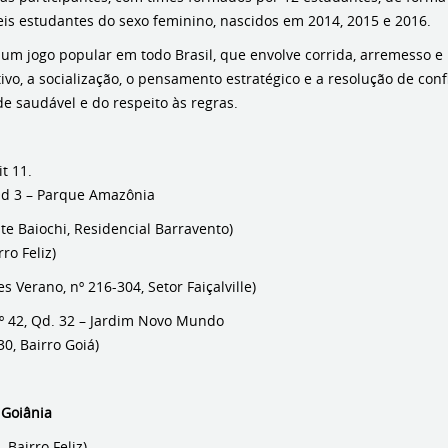
eis estudantes do sexo feminino, nascidos em 2014, 2015 e 2016.
um jogo popular em todo Brasil, que envolve corrida, arremesso e
ivo, a socialização, o pensamento estratégico e a resolução de con
e saudável e do respeito às regras.
t 11.
 Qd 3 – Parque Amazônia
te Baiochi, Residencial Barravento)
ro Feliz)
Verano, nº 216-304, Setor Faiçalville)
º 42, Qd. 32 – Jardim Novo Mundo
0, Bairro Goiá)
 Goiânia
Bairro Feliz)