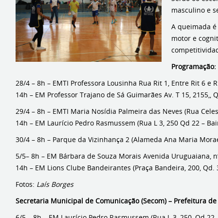
masculino e s
A queimada é 
motor e cognit
competitividad
Programação:
28/4 – 8h – EMTI Professora Lousinha Rua Rit 1, Entre Rit 6 e Ri
14h – EM Professor Trajano de Sá Guimarães Av. T 15, 2155,,
29/4 – 8h – EMTI Maria Nosídia Palmeira das Neves (Rua Celes
14h – EM Laurício Pedro Rasmussem (Rua L 3, 250 Qd 22 – Bair
30/4 – 8h – Parque da Vizinhança 2 (Alameda Ana Maria Moraes 
5/5– 8h – EM Bárbara de Souza Morais Avenida Uruguaiana, n
14h – EM Lions Clube Bandeirantes (Praça Bandeira, 200, Qd. 3
Fotos:
Laís Borges
Secretaria Municipal de Comunicação (Secom) – Prefeitura de
6/5 – 8h – EM Laurício Pedro Rasmussem (Rua L 3, 250, Qd 22 – 