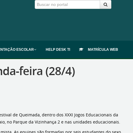
ENTAÇÃO ESCOLAR
HELP DESK TI
MATRÍCULA WEB
da-feira (28/4)
Festival de Queimada, dentro dos XXXI Jogos Educacionais da
aio, no Parque da Vizinhança 2 e nas unidades educacionais.
 mista. As equipes são formadas por seis estudantes do sexo