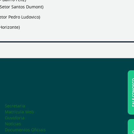
 Setor Santos Dumont)
etor Pedro Ludovico)
Horizonte)
FALE C
Secretaria
Matrícula Web
Ouvidoria
Notícias
Documentos Oficiais