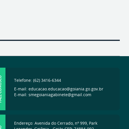
ONOSCO
Telefone: (62) 3416-6344
E-mail: educacao.educacao@goiania.go.gov.br
E-mail: smegoianiagabinete@gmail.com
Endereço: Avenida do Cerrado, nº 999, Park
Lozandes, Goiânia - Goiás CEP: 74884-092