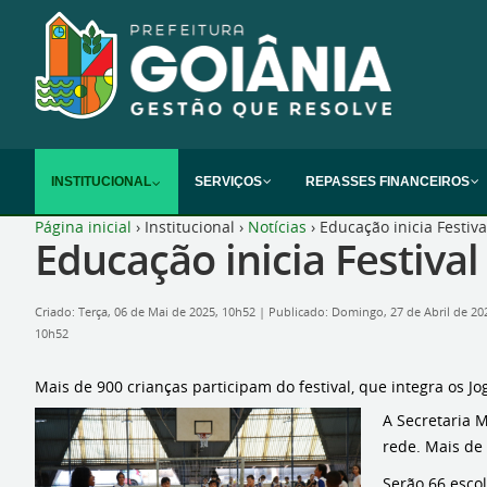
INSTITUCIONAL
SERVIÇOS
REPASSES FINANCEIROS
Página inicial
›
Institucional
›
Notícias
›
Educação inicia Festiv
Educação inicia Festiva
Criado: Terça, 06 de Mai de 2025, 10h52
|
Publicado: Domingo, 27 de Abril de 2
10h52
Mais de 900 crianças participam do festival, que integra os J
A Secretaria M
rede. Mais de
Serão 66 esco