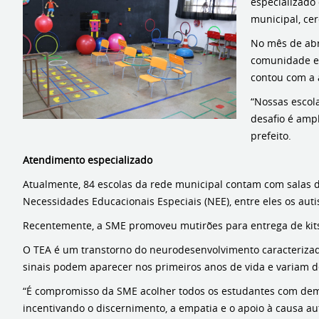
especializado
municipal, cer
No mês de abri
comunidade es
contou com a a
“Nossas escola
desafio é ampl
prefeito.
Atendimento especializado
Atualmente, 84 escolas da rede municipal contam com salas d
Necessidades Educacionais Especiais (NEE), entre eles os a
Recentemente, a SME promoveu mutirões para entrega de kits 
O TEA é um transtorno do neurodesenvolvimento caracterizado
sinais podem aparecer nos primeiros anos de vida e variam
“É compromisso da SME acolher todos os estudantes com dema
incentivando o discernimento, a empatia e o apoio à causa auti