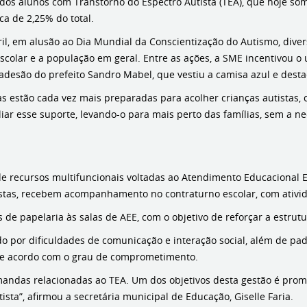
 dos alunos com Transtorno do Espectro Autista (TEA), que hoje s
ca de 2,25% do total.
l, em alusão ao Dia Mundial da Conscientização do Autismo, divers
colar e a população em geral. Entre as ações, a SME incentivou o
desão do prefeito Sandro Mabel, que vestiu a camisa azul e destac
s estão cada vez mais preparadas para acolher crianças autistas, 
iar esse suporte, levando-o para mais perto das famílias, sem a n
e recursos multifuncionais voltadas ao Atendimento Educacional E
utistas, recebem acompanhamento no contraturno escolar, com ativ
de papelaria às salas de AEE, com o objetivo de reforçar a estrut
 por dificuldades de comunicação e interação social, além de padr
 de acordo com o grau de comprometimento.
ndas relacionadas ao TEA. Um dos objetivos desta gestão é prom
sta”, afirmou a secretária municipal de Educação, Giselle Faria.