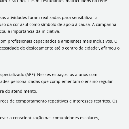
omam 2.561 dos 115 mil estudantes matriculados na rede
as atividades foram realizadas para sensibilizar a
 uso da cor azul como símbolo de apoio à causa. A campanha
ou a importância da iniciativa.
com profissionais capacitados e ambientes mais inclusivos. O
ecessidade de deslocamento até o centro da cidade”, afirmou o
specializado (AEE). Nesses espaços, os alunos com
idades personalizadas que complementam o ensino regular.
ura do atendimento.
ões de comportamento repetitivos e interesses restritos. Os
over a conscientização nas comunidades escolares,