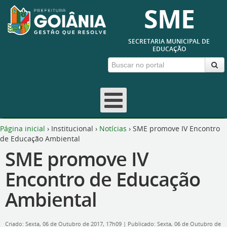
SME
SECRETARIA MUNICIPAL DE
EDUCAÇÃO
Página inicial
›
Institucional
›
Notícias
›
SME promove IV Encontro
de Educação Ambiental
SME promove IV
Encontro de Educação
Ambiental
Criado: Sexta, 06 de Outubro de 2017, 17h09
|
Publicado: Sexta, 06 de Outubro de