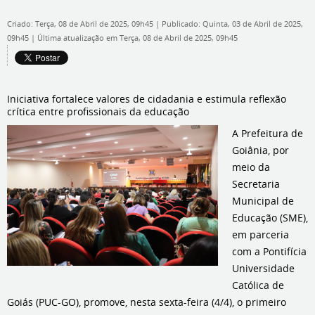
Criado: Terça, 08 de Abril de 2025, 09h45
|
Publicado: Quinta, 03 de Abril de 2025,
09h45
|
Última atualização em Terça, 08 de Abril de 2025, 09h45
Iniciativa fortalece valores de cidadania e estimula reflexão
crítica entre profissionais da educação
A Prefeitura de
Goiânia, por
meio da
Secretaria
Municipal de
Educação (SME),
em parceria
com a Pontifícia
Universidade
Católica de
Goiás (PUC-GO), promove, nesta sexta-feira (4/4), o primeiro