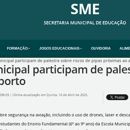
SME
SECRETARIA MUNICIPAL DE EDUCAÇÃO
FORMAÇÃO
JOGOS EDUCACIONAIS
OUVIDORIA
ALIM
icipal participam de palestra sobre riscos de pipas próximas ao 
cipal participam de pales
porto
, 09h29
|
Última atualização em Quinta, 10 de Abril de 2025,
re segurança na aviação, incluindo o uso de drones, laser e desca
estudantes do Ensino Fundamental (6º ao 9º ano) da Escola Munici