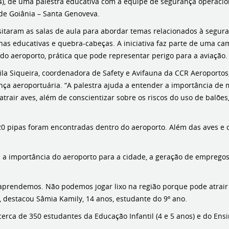
4/4), de uma palestra educativa com a equipe de segurança operac
 de Goiânia – Santa Genoveva.
isitaram as salas de aula para abordar temas relacionados à segur
lhas educativas e quebra-cabeças. A iniciativa faz parte de uma c
do aeroporto, prática que pode representar perigo para a aviação.
ila Siqueira, coordenadora de Safety e Avifauna da CCR Aeroporto
nça aeroportuária. “A palestra ajuda a entender a importância de 
atrair aves, além de conscientizar sobre os riscos do uso de balõe
pipas foram encontradas dentro do aeroporto. Além das aves e das
a importância do aeroporto para a cidade, a geração de empregos 
aprendemos. Não podemos jogar lixo na região porque pode atrair a
destacou Sâmia Kamily, 14 anos, estudante do 9º ano.
erca de 350 estudantes da Educação Infantil (4 e 5 anos) e do Ensi