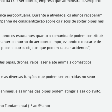
ional da CCR Aeroportos, empresa que administra o Aeroporto
ança aeroportuária. Durante a atividade, os alunos receberam
ampanha de conscientização sobre os riscos de soltar pipas nas
s, tanto os estudantes quanto a comunidade podem contribuir
manter o entorno do aeroporto limpo, evitando o descarte de
s, pipas e outros objetos que podem causar acidentes”,
 pipas, drones, raios laser e até animais domésticos
e as diversas funções que podem ser exercidas no setor
nimais, e as linhas das pipas podem atingir a asa do avião.
no Fundamental (1º ao 5º ano).