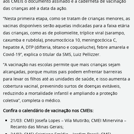
aos CMEIs o documento assinado e a caderneta de vacinação
das crianças até a data da ação.
“Nesta primeira etapa, como se tratam de crianças menores, as
vacinas disponíveis serão aquelas indicadas para a faixa etária
das crianças, como as de poliomielite, tríplice viral (sarampo,
caxumba e rubéola), pneumocócica 10, meningocócica C,
hepatite A, DTP (difteria, tétano e coqueluche), febre amarela e
Covid-19”, explica o titular da SMS, Luiz Pellizzer.
“A vacinação nas escolas permite que mais crianças sejam
alcançadas, porque muitos pais podem enfrentar barreiras
para levar os filhos até as unidades de saúde, e isso aumenta a
cobertura vacinal, prevenindo surtos de doenças evitáveis,
reduzindo a mortalidade infantil e ampliando a proteção
coletiva”, completa o médico.
Confira o calendário de vacinação nos CMEIs:
21/03: CMEI Josefa Lopes – Vila Mutirão; CMEI Minervina –
Recanto das Minas Gerais;