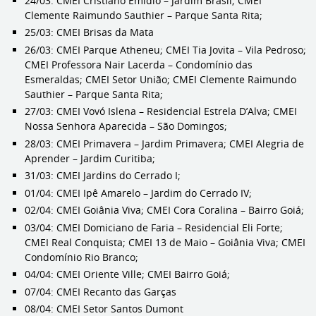
24/03: CMEI Cristiano Emídio – Jardim Brasil; CMEI
Clemente Raimundo Sauthier – Parque Santa Rita;
25/03: CMEI Brisas da Mata
26/03: CMEI Parque Atheneu; CMEI Tia Jovita – Vila Pedroso;
CMEI Professora Nair Lacerda – Condomínio das
Esmeraldas; CMEI Setor União; CMEI Clemente Raimundo
Sauthier – Parque Santa Rita;
27/03: CMEI Vovó Islena – Residencial Estrela D’Alva; CMEI
Nossa Senhora Aparecida – São Domingos;
28/03: CMEI Primavera – Jardim Primavera; CMEI Alegria de
Aprender – Jardim Curitiba;
31/03: CMEI Jardins do Cerrado I;
01/04: CMEI Ipê Amarelo – Jardim do Cerrado IV;
02/04: CMEI Goiânia Viva; CMEI Cora Coralina – Bairro Goiá;
03/04: CMEI Domiciano de Faria – Residencial Eli Forte;
CMEI Real Conquista; CMEI 13 de Maio – Goiânia Viva; CMEI
Condomínio Rio Branco;
04/04: CMEI Oriente Ville; CMEI Bairro Goiá;
07/04: CMEI Recanto das Garças
08/04: CMEI Setor Santos Dumont