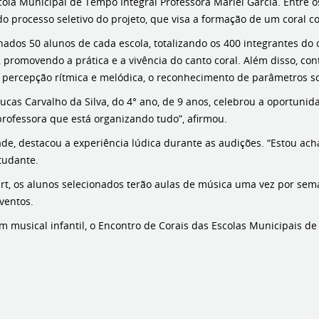
ola Municipal de Tempo Integral Professora Marlei Garcia. Entre os
do processo seletivo do projeto, que visa a formação de um coral 
ados 50 alunos de cada escola, totalizando os 400 integrantes do 
 promovendo a prática e a vivência do canto coral. Além disso, con
a percepção rítmica e melódica, o reconhecimento de parâmetros so
ucas Carvalho da Silva, do 4° ano, de 9 anos, celebrou a oportunid
rofessora que está organizando tudo”, afirmou.
, destacou a experiência lúdica durante as audições. “Estou achan
studante.
art, os alunos selecionados terão aulas de música uma vez por sem
ventos.
um musical infantil, o Encontro de Corais das Escolas Municipais d