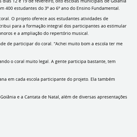
 dias 12 e 19 de fevereiro, oito escolas municipais de Goiânia
com 400 estudantes do 3º ao 6º ano do Ensino Fundamental.
coral. O projeto oferece aos estudantes atividades de
tribui para a formação integral dos participantes ao estimular
noros e a ampliação do repertório musical.
ade de participar do coral. “Achei muito bom a escola ter me
do o coral muito legal. A gente participa bastante, tem
ana em cada escola participante do projeto. Ela também
e Goiânia e a Cantata de Natal, além de diversas apresentações