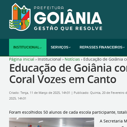
INSTITUCIONAL
SERVIÇOS
REPASSES FINANCEIROS
Página inicial
›
Institucional
›
Notícias
›
Educação de Goiânia co
Educação de Goiânia con
Coral Vozes em Canto
Criado: Terça, 11 de Março de 2025, 14h31
|
Publicado: Quinta, 20 de Fevereiro 
2025, 14h31
Foram escolhidos 50 alunos de cada escola participante, tota
A Secretaria M