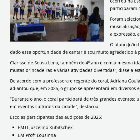
ocorreu na Esc
participaram 
Foram selecion
musicalização,
a expressão, 
O aluno João L
dado essa oportunidade de cantar e sou muito agradecido à p
Clarisse de Sousa Lima, também do 4º ano e com a mesma idade
muitas brincadeiras e várias atividades divertidas”, disse a e
De acordo com a professora e regente do coral, Adriana Goul
adiantou que, em 2025, o grupo se apresentará em diversos e
“Durante o ano, o coral participará de três grandes eventos: 
em eventos culturais da cidade”, destacou.
Escolas participantes das audições de 2025:
EMTI Juscelino Kubitschek
EM Profª Lousinha