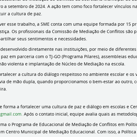
ro a setembro de 2024. A ação tem como foco fortalecer vínculos na
tuir a cultura de paz.
ver esse trabalho, a SME conta com uma equipe formada por 15 pro
stiça. Os profissionais da Comissão de Mediação de Conflitos são 
rtilhar seus sentimentos e necessidades.
esenvolvido diretamente nas instituições, por meio de diferentes m
 paz em parceria com o TJ-GO (Programa Pilares), assembleias edu
ão violenta e implantação de Núcleo de Mediação na escola.
talecer a cultura do diálogo respeitoso no ambiente escolar e os ví
uma via de mão dupla, quando proporcionamos o bem-estar ao outr
ira.
e forma a fortalecer uma cultura de paz e diálogo em escolas e Ce
gmail.com.
Após o contato inicial, equipe avalia quais as metodolog
orma o Programa de Educacional de Mediação de Conflitos em Polít
um Centro Municipal de Mediação Educacional. Com isso, a Política