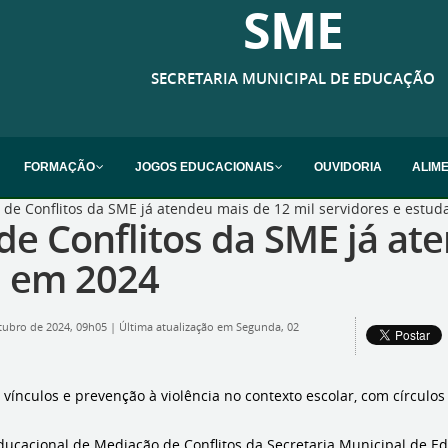
SME
SECRETARIA MUNICIPAL DE EDUCAÇÃO
FORMAÇÃO
JOGOS EDUCACIONAIS
OUVIDORIA
ALIM
de Conflitos da SME já atendeu mais de 12 mil servidores e estu
e Conflitos da SME já ate
s em 2024
tubro de 2024, 09h05
|
Última atualização em Segunda, 02
ínculos e prevenção à violência no contexto escolar, com círculos
ucacional de Mediação de Conflitos da Secretaria Municipal de Ed