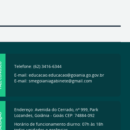
ONOSCO
Telefone: (62) 3416-6344
E-mail: educacao.educacao@goiania.go.gov.br
E-mail: smegoianiagabinete@gmail.com
Endereço: Avenida do Cerrado, nº 999, Park
IZAÇÃO
Lozandes, Goiânia - Goiás CEP: 74884-092
Horário de funcionamento diurno: 07h às 18h
todas unidades e gerências.