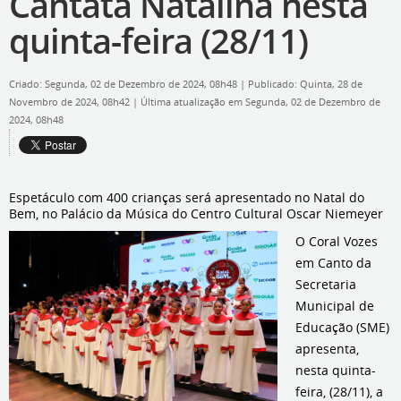
Cantata Natalina nesta
quinta-feira (28/11)
Criado: Segunda, 02 de Dezembro de 2024, 08h48
|
Publicado: Quinta, 28 de
Novembro de 2024, 08h42
|
Última atualização em Segunda, 02 de Dezembro de
2024, 08h48
Espetáculo com 400 crianças será apresentado no Natal do
Bem, no Palácio da Música do Centro Cultural Oscar Niemeyer
O Coral Vozes
em Canto da
Secretaria
Municipal de
Educação (SME)
apresenta,
nesta quinta-
feira, (28/11), a