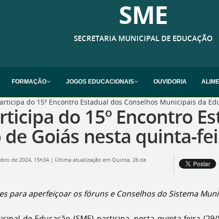
SME
SECRETARIA MUNICIPAL DE EDUCAÇÃO
FORMAÇÃO
JOGOS EDUCACIONAIS
OUVIDORIA
ALIM
rticipa do 15º Encontro Estadual dos Conselhos Municipais da Edu
rticipa do 15º Encontro E
de Goiás nesta quinta-fei
mbro de 2024, 15h34
|
Última atualização em Quinta, 26 de
ades para aperfeiçoar os fóruns e Conselhos do Sistema Mun
cipal de Educação (SME) participa, nesta quinta-feira (29