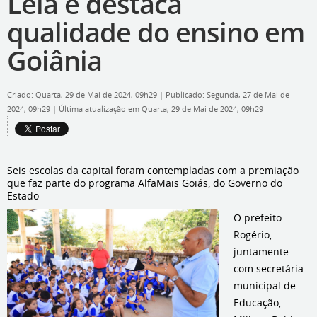
Leia e destaca
qualidade do ensino em
Goiânia
Criado: Quarta, 29 de Mai de 2024, 09h29
|
Publicado: Segunda, 27 de Mai de
2024, 09h29
|
Última atualização em Quarta, 29 de Mai de 2024, 09h29
Seis escolas da capital foram contempladas com a premiação
que faz parte do programa AlfaMais Goiás, do Governo do
Estado
O prefeito
Rogério,
juntamente
com secretária
municipal de
Educação,