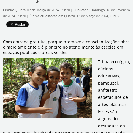
Criado: Quinta, 07 de Março de 2024, 09h20
|
Publicado: Domingo, 18 de Fevereiro
de 2024, 09h20
|
Última atualização em Quarta, 13 de Março de 2024, 10h05
Com entrada gratuita, parque promove a conscientização sobre
o meio ambiente e é pioneiro no atendimento às escolas em
espaços públicos e áreas verdes
Trilha ecológica,
oficinas
educativas,
bambuzal,
anfiteatro,
espetáculos de
artes plásticas.
Esses são
alguns dos
destaques da
Vila Ambiental, localizada no Parque Areião. O espaço, criado