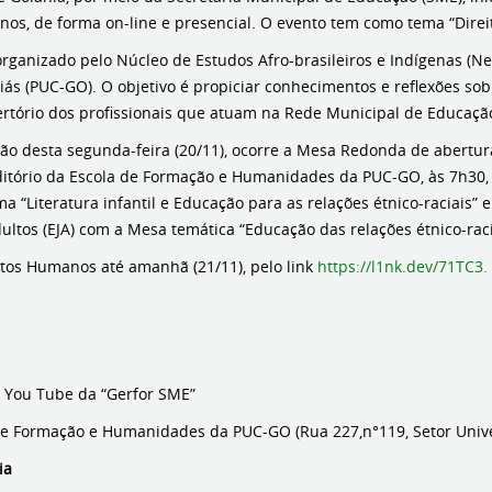
nos, de forma on-line e presencial. O evento tem como tema “Dire
organizado pelo Núcleo de Estudos Afro-brasileiros e Indígenas (Ne
iás (PUC-GO). O objetivo é propiciar conhecimentos e reflexões so
ertório dos profissionais que atuam na Rede Municipal de Educação 
o desta segunda-feira (20/11), ocorre a Mesa Redonda de abertura
uditório da Escola de Formação e Humanidades da PUC-GO, às 7h30, 
 “Literatura infantil e Educação para as relações étnico-raciais” 
ultos (EJA) com a Mesa temática “Educação das relações étnico-racia
eitos Humanos até amanhã (21/11), pelo link
https://l1nk.dev/71TC3.
o You Tube da “Gerfor SME”
de Formação e Humanidades da PUC-GO (Rua 227,n°119, Setor Unive
ia