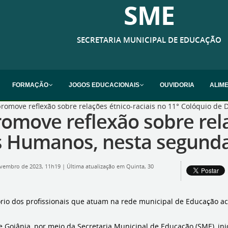
SME
SECRETARIA MUNICIPAL DE EDUCAÇÃO
FORMAÇÃO
JOGOS EDUCACIONAIS
OUVIDORIA
ALIM
promove reflexão sobre relações étnico-raciais no 11° Colóquio de 
romove reflexão sobre rela
s Humanos, nesta segunda-
ovembro de 2023, 11h19
|
Última atualização em Quinta, 30
tório dos profissionais que atuam na rede municipal de Educação a
e Goiânia, por meio da Secretaria Municipal de Educação (SME), inic