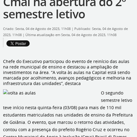
Cmai na abertura do 2º
semestre letivo
Criado: Sexta, 04 de Agosto de 2023, 11h08
|
Publicado: Sexta, 04 de Agosto de
2023, 11h08
|
Última atualização em Sexta, 04 de Agosto de 2023, 11h08
Chefe do Executivo participou do evento de reinício das aulas
na rede municipal de ensino e destacou a ampliação de
investimentos na área. “A volta às aulas na Capital está sendo
marcada por acolhimento, avanços pedagógicos e melhoria na
infraestrutura das unidades”, destaca
O segundo
semestre letivo
teve início nesta quinta-feira (03/08) para mais de 110 mil
estudantes matriculados nas unidades de ensino da Prefeitura
de Goiânia. O evento, que marcou o retorno das atividades,
contou com a presença do prefeito Rogério Cruz e ocorreu no
Centro Municipal de Apoio à Inclusão (Cmai) Brasil di Ramos