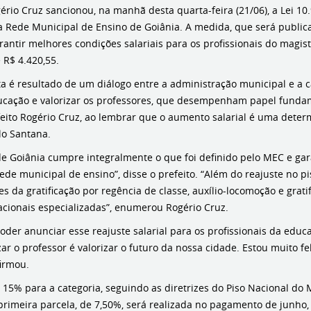
ério Cruz sancionou, na manhã desta quarta-feira (21/06), a Lei 1
 Rede Municipal de Ensino de Goiânia. A medida, que será publicad
rantir melhores condições salariais para os profissionais do magis
 R$ 4.420,55.
ta é resultado de um diálogo entre a administração municipal e a
ducação e valorizar os professores, que desempenham papel fundam
feito Rogério Cruz, ao lembrar que o aumento salarial é uma dete
lo Santana.
de Goiânia cumpre integralmente o que foi definido pelo MEC e gar
rede municipal de ensino”, disse o prefeito. “Além do reajuste no pi
es da gratificação por regência de classe, auxílio-locomoção e grati
acionais especializadas”, enumerou Rogério Cruz.
oder anunciar esse reajuste salarial para os profissionais da edu
ar o professor é valorizar o futuro da nossa cidade. Estou muito f
firmou.
e 15% para a categoria, seguindo as diretrizes do Piso Nacional d
rimeira parcela, de 7,50%, será realizada no pagamento de junho, s