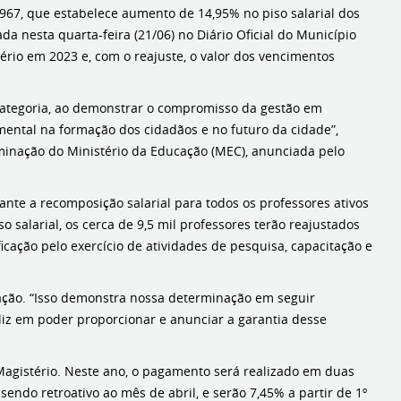
0.967, que estabelece aumento de 14,95% no piso salarial dos
a nesta quarta-feira (21/06) no Diário Oficial do Município
tério em 2023 e, com o reajuste, o valor dos vencimentos
 categoria, ao demonstrar o compromisso da gestão em
ental na formação dos cidadãos e no futuro da cidade”,
rminação do Ministério da Educação (MEC), anunciada pelo
ante a recomposição salarial para todos os professores ativos
so salarial, os cerca de 9,5 mil professores terão reajustados
ficação pelo exercício de atividades de pesquisa, capacitação e
cação. “Isso demonstra nossa determinação em seguir
eliz em poder proporcionar e anunciar a garantia desse
o Magistério. Neste ano, o pagamento será realizado em duas
endo retroativo ao mês de abril, e serão 7,45% a partir de 1º