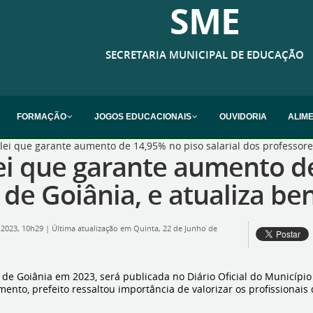
SME
SECRETARIA MUNICIPAL DE EDUCAÇÃO
FORMAÇÃO
JOGOS EDUCACIONAIS
OUVIDORIA
ALIM
lei que garante aumento de 14,95% no piso salarial dos professores
lei que garante aumento d
 de Goiânia, e atualiza ben
 2023, 10h29
|
Última atualização em Quinta, 22 de Junho de
s de Goiânia em 2023, será publicada no Diário Oficial do Municíp
umento, prefeito ressaltou importância de valorizar os profissiona