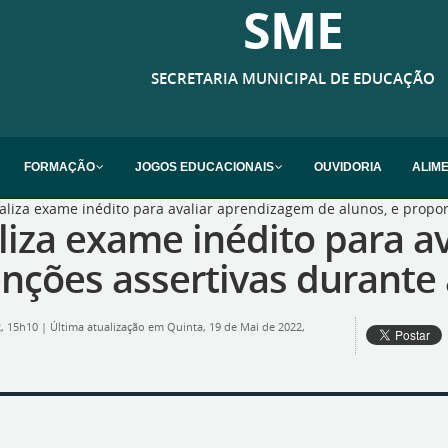
SME
SECRETARIA MUNICIPAL DE EDUCAÇÃO
FORMAÇÃO
JOGOS EDUCACIONAIS
OUVIDORIA
ALIM
liza exame inédito para avaliar aprendizagem de alunos, e propor 
liza exame inédito para a
enções assertivas durante 
2, 15h10
|
Última atualização em Quinta, 19 de Mai de 2022,