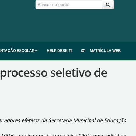
ENTAÇÃO ESCOLAR
HELP DESK TI
MATRÍCULA WEB
processo seletivo de
rvidores efetivos da Secretaria Municipal de Educação
(SME), publicou nesta terça-feira (25/1) novo edital de