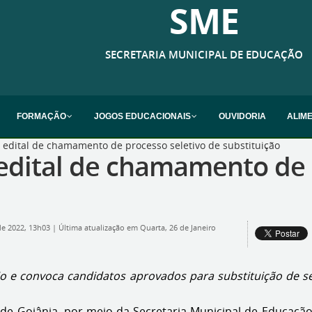
SME
SECRETARIA MUNICIPAL DE EDUCAÇÃO
FORMAÇÃO
JOGOS EDUCACIONAIS
OUVIDORIA
ALIM
 edital de chamamento de processo seletivo de substituição
edital de chamamento de 
 de 2022, 13h03
|
Última atualização em Quarta, 26 de Janeiro
io e convoca candidatos aprovados para substituição de se
 de Goiânia, por meio da Secretaria Municipal de Educação 