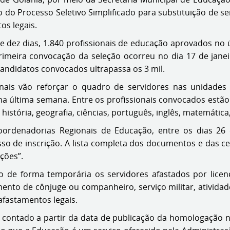
o Processo Seletivo Simplificado para substituição de ser
os legais.
dez dias, 1.840 profissionais de educação aprovados no ú
rimeira convocação da seleção ocorreu no dia 17 de jane
andidatos convocados ultrapassa os 3 mil.
onais vão reforçar o quadro de servidores nas unidades
na última semana. Entre os profissionais convocados estão 
istória, geografia, ciências, português, inglês, matemática, 
rdenadorias Regionais de Educação, entre os dias 26 
so de inscrição. A lista completa dos documentos e das c
ções”.
ndo de forma temporária os servidores afastados por lic
to de cônjuge ou companheiro, serviço militar, atividade po
fastamentos legais.
 contado a partir da data de publicação da homologação n