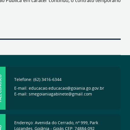
o Pública em caráter contínuo, o contrato temporário
ONOSCO
Telefone: (62) 3416-6344
E-mail: educacao.educacao@goiania.go.gov.br
E-mail: smegoianiagabinete@gmail.com
Endereço: Avenida do Cerrado, nº 999, Park
Lozandes, Goiânia - Goiás CEP: 74884-092