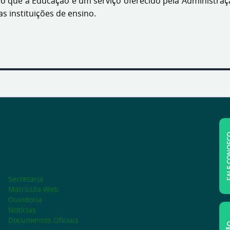
 que a Educação é um serviço oferecido pela Administraçã
s instituições de ensino.
FALE C
Secretaria
Matrícula Web
Ouvidoria
Notícias
Documentos Oficiais