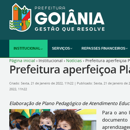
INSTITUCIONAL
SERVIÇOS
REPASSES FINANCEIROS
Página inicial
›
Institucional
›
Notícias
›
Prefeitura aperfeiçoa 
Prefeitura aperfeiçoa P
Criado: Sexta, 21 de Janeiro de 2022, 11h22
|
Publicado: Sexta, 21 de Janeiro de
2022, 11h22
Elaboração de Plano Pedagógico de Atendimento Educac
Para o ano l
documento 
aprendizage