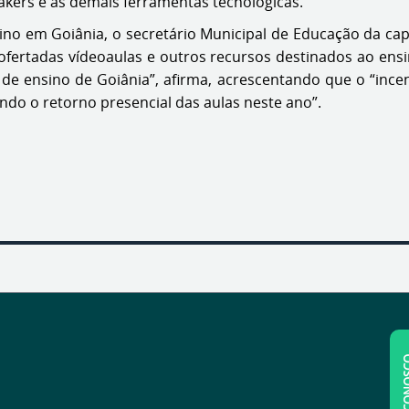
akers e as demais ferramentas tecnológicas.
no em Goiânia, o secretário Municipal de Educação da capi
ofertadas vídeoaulas e outros recursos destinados ao ensi
de ensino de Goiânia”, afirma, acrescentando que o “incent
do o retorno presencial das aulas neste ano”.
FALE C